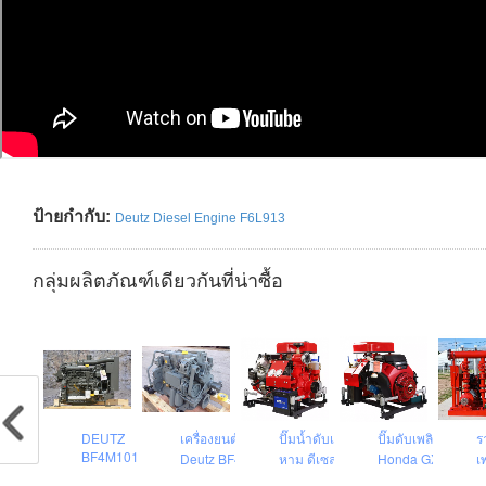
ป้ายกำกับ:
Deutz Diesel Engine F6L913
กลุ่มผลิตภัณฑ์เดียวกันที่น่าซื้อ
า เครื่องสูบน้ำดับ
DEUTZ
เครื่องยนต์ ดีเซล
ปั๊มน้ำดับเพลิง หาบ
ปั๊มดับเพลิงหาบหา
ร
BF4M1012C
ลิง 500 gpm
Deutz BF4M2012
หาม ดีเซล
Honda GX690
เ