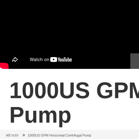
1000US GPM 
Pump
»
หน้าแรก
1000US GPM Horizontal Centrifugal Pump