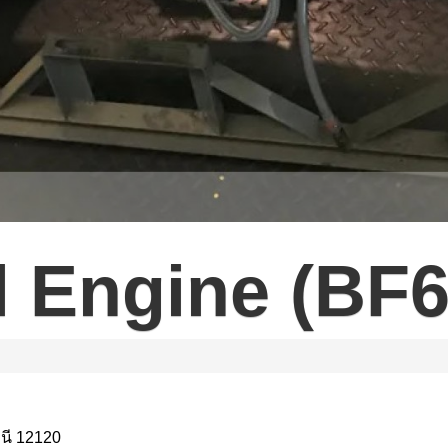
l Engine (BF
นี 12120