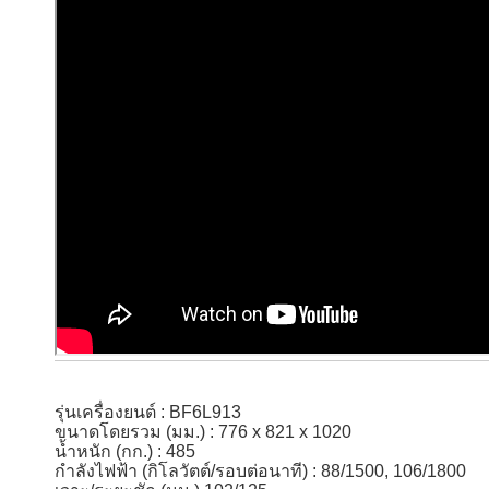
รุ่นเครื่องยนต์ : BF6L913
ขนาดโดยรวม (มม.) : 776 x 821 x 1020
น้ำหนัก (กก.) : 485
กำลังไฟฟ้า (กิโลวัตต์/รอบต่อนาที) : 88/1500, 106/1800