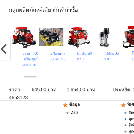
กลุ่มผลิตภัณฑ์เดียวกันที่น่าซื้อ
๊มดับเพลิง 750GPM
ฮอนด้า GX690
เครื่องยนต์ Cummins
ปั๊มดับเพลิงดีเซล หาบ
7.5Kw Jockey Pu
ป
ราคา
PA20
เครื่องสูบน้ำดับเพลิง
6BTA5.9 - C180
หาม
ฮ
หาบหาม
ราคา:
645.00 บาท
1,654.00 บาท
ประหยัด -
4653123
ข้อมูล
พิเ
Data
สิน
ทุก
ผู้
ทุก