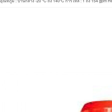
อุณหภูมิ : ปานกลาง -20 °C ถึง 140°C การไหล : 1 ถึง 154 gpm Head