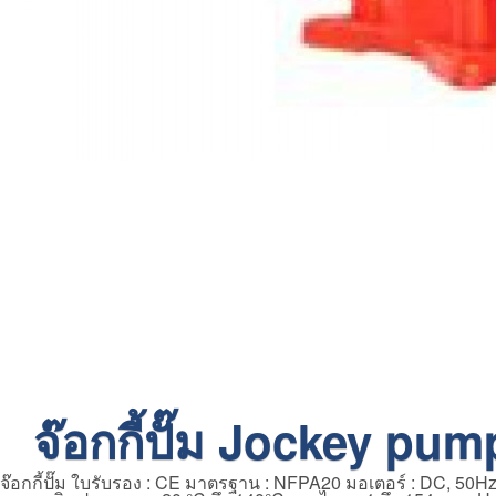
จ๊อกกี้ปั๊ม Jockey pu
จ๊อกกี้ปั๊ม ใบรับรอง : CE มาตรฐาน : NFPA20 มอเตอร์ : DC, 50Hz