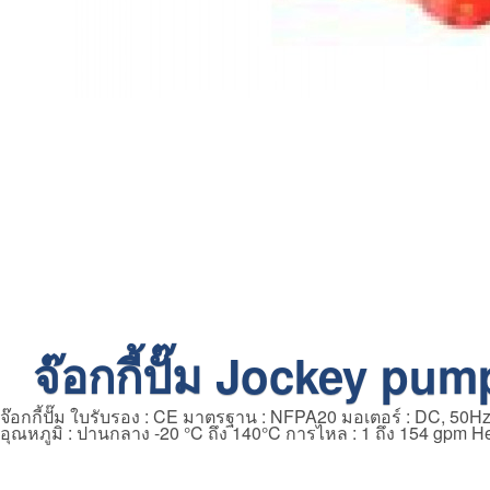
จ๊อกกี้ปั๊ม Jockey pu
จ๊อกกี้ปั๊ม ใบรับรอง : CE มาตรฐาน : NFPA20 มอเตอร์ : DC, 50Hz
อุณหภูมิ : ปานกลาง -20 °C ถึง 140°C การไหล : 1 ถึง 154 gpm Head