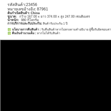
รหัสสินค้า:23456
หมายเลขอ้างอิง: 87961
ต้นกำเนิดสินค้า:
China
ขนาด:
กว้าง 167.00 x ยาว 374.00 x สูง 247.00 เซนติเมตร
น้ำหนัก:
980 กิโลกรัม
การบริการและรับประกัน:
สินค้ารับประกัน 1 ปี
นโยบายการคืนสินค้า :
รับคืนสินค้าหากไม่ตรงตามคำอธิบาย ผู้ซื้อรับผิดชอบค่าส
คืนเงินจำนวนเต็ม :
หากไม่ได้รับสินค้า