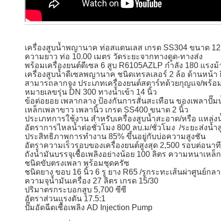
เครื่องสูบน้ำพญานาค ท่อสแตนเลส เกรด SS304 ขนาด 12 น
ความยาว ท่อ 10.00 เมตร วัดระยะจากทางดูด-ทางส่ง
พร้อมเครื่องยนต์ดีเซล 6 สูบ R6105AZLP กำลัง 180 แรงม้า
เครื่องสูบน้ำดีเซลพญานาค ชนิดเทรลเลอร์ 2 ล้อ ด้านหน้า 
สามารถลากจูง ประเภทเครื่องยนต์สตาร์ทด้วยกุญแจ/พร้อ
หมายเลขรุ่น DN 300 ทางน้ำเข้า 14 นิ้ว
ข้อต่อยอย เพลากลาง ป้องกันการสั่นสะเทือน ของเพลาปั๊ม
เหล็กเพลาขาว เพลานิ้ว เกรด SS400 ขนาด 2 นิ้ว
ประเภทการใช้งาน สำหรับเครื่องสูบน้ำสะอาด/หรือ แหล่ง
อัตราการไหลน้ำต่อชั่วโมง 800 ลบ.ม/ชั่วโมง /ระยะส่งน้ำส
ประสิทธิภาพการทำงาน 85% ขึ้นอยู่กับบ่อความสูงชัน
อัตราความเร็วรอบของเครื่องยนต์สูงสุด 2,500 รอบต่อนา
ถังน้ำมันบรรจุเชื้อเพลิงอย่างน้อย 100 ลิตร ความหนาเหล็
ชนิดขับตรงเพลา พร้อมชุดครัซ
ชนิดยาง ขอบ 16 นิ้ว 6 รู ยาง R65 /รูกระทะเส้นผ่าศูนย์กล
ความจุน้ำมันเครื่อง 27 ลิตร เกรด 15/30
ปริมาตรกระบอกสูบ 5,700 ซีซี
อัตราส่วนแรงดัน 17.5:1
ปั๊มอัดฉีดเชื้อเพลิง AD Injection Pump