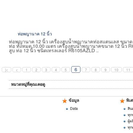
ท่อพญานาค 12 นิ้ว
ท่อพญานาค 12 นิ้ว เครื่องสูบน้ำพญานาคท่อสแตนเลส ขนาด 1
ท่อ ทั้งหมด 10.00 เมตร เครื่องสูบน้ำพญานาคขนาด 12 นิ้ว
สูบ ท่อ 12 นิ้ว ชนิดเทรลเลอร์ R6105AZLD ..
6
|<
<
1
2
3
4
5
7
8
9
10
11
หมวดหมู่ที่คุณเคยดู
ข้อมูล
พิเ
Data
สิน
ทุก
ผู้
ทุก