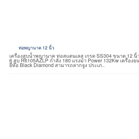
ท่อพญานาค 12 นิ้ว
เครื่องสูบน้ำพญานาค ท่อสแตนเลส เกรด SS304 ขนาด 12 นิ้ว
6 สูบ R6105AZLP กำลัง 180 แรงม้า Power 132Kw เครื่องยนต์
ยี่ห้อ Black Diamond สามารถลากจูง ประเภ..