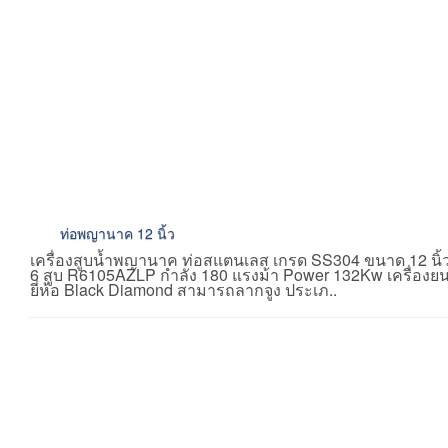
ท่อพญานาค 12 นิ้ว
เครื่องสูบน้ำพญานาค ท่อสแตนเลส เกรด SS304 ขนาด 12 นิ้ว
6 สูบ R6105AZLP กำลัง 180 แรงม้า Power 132Kw เครื่องยนต์
ยี่ห้อ Black Diamond สามารถลากจูง ประเภ..