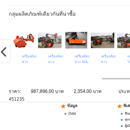
กลุ่มผลิตภัณฑ์เดียวกันที่น่าซื้อ
ื่องตัดหญ้าไหล่
เครื่องตัดหญ้าไหล่
เครื่องตัดหญ้า ไหล่
เครื่องตัดหญ้าไหล่
เครื่องตัดหญ้าไหล่
เ
ง AGL-180
ทาง
ทาง
ทาง AGL120
ทาง
ไ
ราคา:
987,896.00 บาท
2,354.00 บาท
ประหย
451235
ข้อมูล
พิเ
Data
สิน
ทุก
ผู้